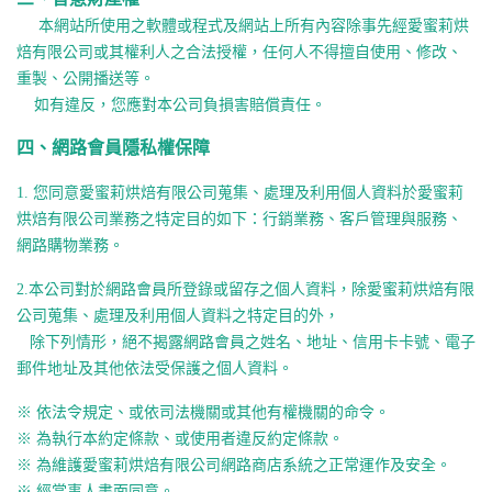
本網站所使用之軟體或程式及網站上所有內容除事先經
愛蜜莉烘
焙有限公司
或其權利人之合法授權，任何人不得擅自使用、修改、
重製、公開播送等。
如有違反，您應對本公司負損害賠償責任。
四、網路會員隱私權保障
1.
您同意
愛蜜莉烘焙有限公司
蒐集、處理及利用個人資料於
愛蜜莉
烘焙有限公司
業務之特定目的如下：行銷業務、客戶管理與服務、
網路購物業務。
2.
本公司對於網路會員所登錄或留存之個人資料，除
愛蜜莉烘焙有限
公司
蒐集、處理及利用個人資料之特定目的外，
除下列情形，絕不揭露網路會員之姓名、地址、信用卡卡號、
電子
郵件地址及其他依法受保護之個人資料。
※
依法令規定、或依司法機關或其他有權機關的命令。
※
為執行本約定條款、或使用者違反約定條款。
※
為維護
愛蜜莉烘焙有限公司
網路商店系統之正常運作及安全。
※
經當事人書面同意。