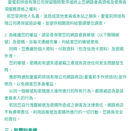
愛蜜莉烘焙有限公司
保留隨時暫停或終止您網路會員資格及使用各
項服務資格之
權利。
若您冒用他人名義，並造成其他會員或本站之損失，愛蜜莉烘焙有
限公司
將保留追訴權，並提供相關資料給警調單位調查。
2.
為維護您的權益，請妥善保管您的網路會員帳號（以下簡稱帳
號）
及密碼，且每次連線完畢，均結束您的帳號使用
,
同時，您應嚴防個人資料、付款資料（包含信用卡資料）
及密碼
外洩。
您的帳號、密碼如有遺失或被竊之慮或有其他任何安全問題發生
時，
應即時通知
愛蜜莉烘焙有限公司
網路商店(愛蜜莉手作烘焙坊)並作
修改，以免損害您本身權益，
以同一個帳號和密碼進入後所進行的所有行為，
都將被認為是該
會員本人的行為，
若因您自行洩露帳號及密碼所造成之損害及法律責任，
網路商店
不負連帶責任，利用該帳號及密碼所進行的一切行動，
您將負完全
的責任。
三、智慧財產權