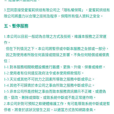
3.
您同意接受
愛蜜莉烘焙有限公司
之「隱私權保障」，
愛蜜莉烘焙有
限公司
將盡力以合理之技術及程序，保障所有個人資料之安全。
五、暫停服務
1.
本公司以目前一般認為合理之方式及技術，
維護本服務之正常運
作。
但在下列情況之下，本公司將暫停或中斷本服務之全部或一部分，
因之對使用者所致任何直接或間接之影響，
不負任何賠償或補償責
任：
1-1.
對本服務相關軟體設備進行搬遷、更換、升級、
保養或維修。
1-2.
使用者有任何違反政府法令或本使用條款情形。
1-3.
天災或其他不可抗力之因素所導致之服務中斷或停止。
1-4.
其他不可歸責於本公司之事由所致之服務中斷或停止。
1-5.
非本公司所能控制之事由而致本服務資訊顯示不正確、
或遭偽
造、竄改、刪除或擷取、或致系統中斷或不能正常運作時。
2.
本公司針對可預知之軟硬體維護工作，
有可能導致系統中斷或是暫
停者，將會於該狀況發生之前，
以適當方式告知網路會員。